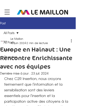
Post
All Posts
Le Maillon
All Posts
10 juin 2024
2 min de lecture
Europe en Hainaut : Une
Ateliers
Rencontre Enrichissante
Chantiers
avec nos équipes
Dernière mise à jour :
23 juil. 2024
Chez C2R Insertion, nous croyons 
fermement que l'information et la 
sensibilisation sont des leviers 
essentiels pour l'insertion et la 
participation active des citoyens à la 